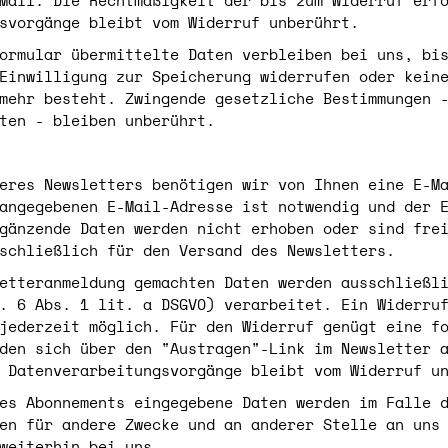
Mail. Die Rechtmäßigkeit der bis zum Widerruf erf
svorgänge bleibt vom Widerruf unberührt.
ormular übermittelte Daten verbleiben bei uns, bi
Einwilligung zur Speicherung widerrufen oder kein
mehr besteht. Zwingende gesetzliche Bestimmungen 
ten - bleiben unberührt.
eres Newsletters benötigen wir von Ihnen eine E-M
 angegebenen E-Mail-Adresse ist notwendig und der 
gänzende Daten werden nicht erhoben oder sind fre
schließlich für den Versand des Newsletters.
etteranmeldung gemachten Daten werden ausschließl
. 6 Abs. 1 lit. a DSGVO) verarbeitet. Ein Widerru
jederzeit möglich. Für den Widerruf genügt eine f
den sich über den "Austragen"-Link im Newsletter 
 Datenverarbeitungsvorgänge bleibt vom Widerruf u
es Abonnements eingegebene Daten werden im Falle 
en für andere Zwecke und an anderer Stelle an uns
weiterhin bei uns.